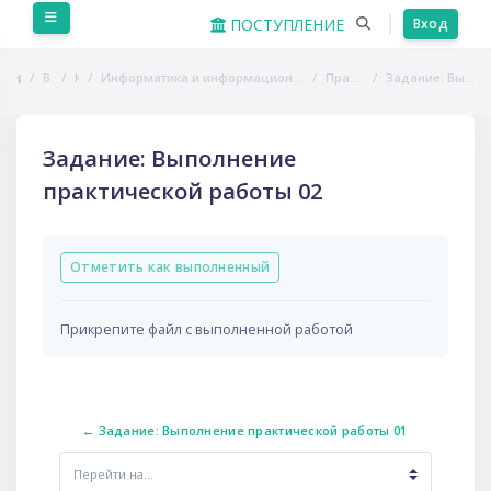
Перейти к основному содержанию
Боковая панель
ПОСТУПЛЕНИЕ
Вход
В начало
Курсы
Информатика и информационно-коммуникационные технологии в профессиональной деятельности
Практические занятия
Задание: Выполнение практической работы 02
Задание: Выполнение
практической работы 02
Требуемые условия завершения
Отметить как выполненный
Прикрепите файл с выполненной работой
← Задание: Выполнение практической работы 01
Перейти на...