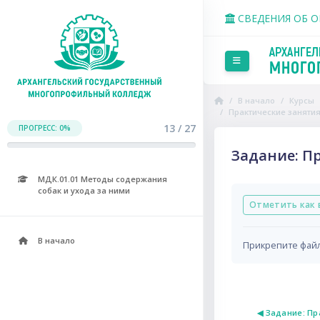
Перейти к основному со
СВЕДЕНИЯ ОБ 
Боковая панель
В начало
Курсы
Практические заняти
13 / 27
ПРОГРЕСС: 0%
Задание: Пр
МДК.01.01 Методы содержания
Требуемые усло
собак и ухода за ними
Отметить как 
В начало
Прикрепите файл
◀︎ Задание: П