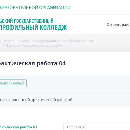
держанию
ОБРАЗОВАТЕЛЬНОЙ ОРГАНИЗАЦИИ
О колледж
МДК.01.01 Методы содержания собак и ухода за ними
я
Задание: Практическая работа 04
актическая работа 04
вия завершения
выполненный
 с выполненной практической работой
Перейти на...
рактическая работа 03