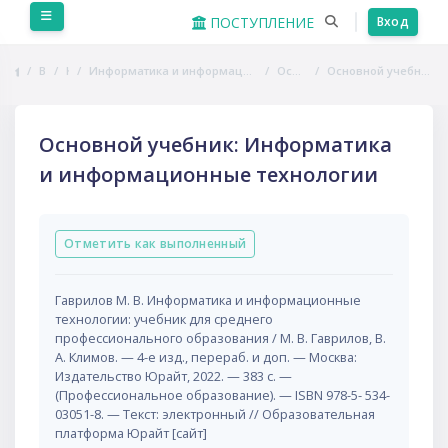
Перейти к основному содержанию
Боковая панель
ПОСТУПЛЕНИЕ
Вход
В начало
Курсы
Информатика и информационно-коммуникационные технологии в профессиональной деятельности
Основная литература
Основной учебник: Информатика и информационные технологии
Основной учебник: Информатика
и информационные технологии
Требуемые условия завершения
Отметить как выполненный
Гаврилов М. В. Информатика и информационные
технологии: учебник для среднего
профессионального образования / М. В. Гаврилов, В.
А. Климов. — 4-е изд., перераб. и доп. — Москва:
Издательство Юрайт, 2022. — 383 с. —
(Профессиональное образование). — ISBN 978-5- 534-
03051-8. — Текст: электронный // Образовательная
платформа Юрайт [сайт]