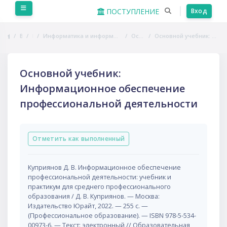
Перейти к основному содержанию
Боковая панель
ПОСТУПЛЕНИЕ
Вход
В начало
Курсы
Информатика и информационно-коммуникационные технологии в профессиональной деятельности
Основная литература
Основной учебник: Информационное обеспечение профессиональной деятельности
Основной учебник:
Информационное обеспечение
профессиональной деятельности
Требуемые условия завершения
Отметить как выполненный
Куприянов Д. В. Информационное обеспечение
профессиональной деятельности: учебник и
практикум для среднего профессионального
образования / Д. В. Куприянов. — Москва:
Издательство Юрайт, 2022. — 255 с. —
(Профессиональное образование). — ISBN 978-5-534-
00973-6. — Текст: электронный // Образовательная