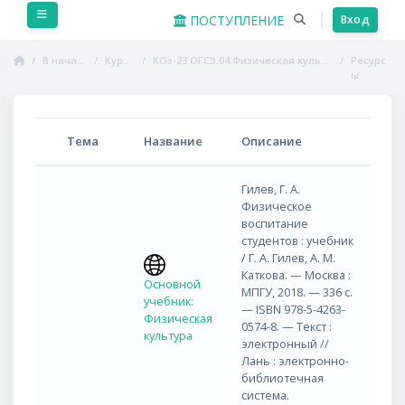
Перейти к основному содержанию
Боковая панель
ПОСТУПЛЕНИЕ
Вход
В начало
Курсы
КОз-23 ОГСЭ.04 Физическая культура
Ресурс
ы
Тема
Название
Описание
Гилев, Г. А.
Физическое
воспитание
студентов : учебник
/ Г. А. Гилев, А. М.
Каткова. — Москва :
Основной
МПГУ, 2018. — 336 с.
учебник:
— ISBN 978-5-4263-
Физическая
0574-8. — Текст :
культура
электронный //
Лань : электронно-
библиотечная
система.