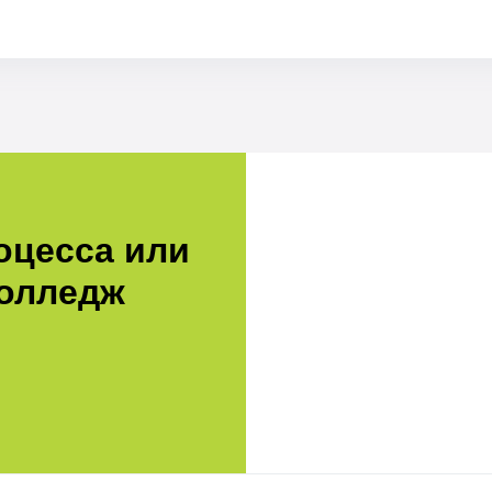
о
оцесса или
колледж