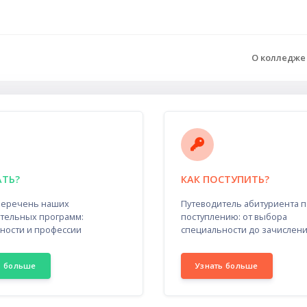
О колледж
АТЬ?
КАК ПОСТУПИТЬ?
перечень наших
Путеводитель абитуриента п
тельных программ:
поступлению: от выбора
ности и профессии
специальности до зачислен
ь больше
Узнать больше