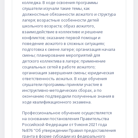
колледжа. В ходе освоения программы
слушатели изучали такие темы, как
должностные обязанности
вожат
ого и структура
лагеря; возрастные особенности детей
школьного возраста; образ
вожат
ого,
взаимодействие в коллективе и решение
конфликтов; оказание первой помощи и
поведение
вожат
ого в сложных ситуациях;
подготовка к смене лагере; организация начала
смены; планирование мероприятий для
детского коллектива в лагере; применение
социальных сетей в работе
вожат
ого;
организация завершения смены; юридическая
ответственность
вожат
ых. В ходе обучения
слушатели программы приняли участие в
инструктивно-методических сборах, а по
окончанию подтвердили полученные знания в
ходе квалификационного экзамена.
Профессиональное обучение осуществляется
на основании постановления Правительства
Российской Федерации от 9 июня 2021 года
№876 "Об утверждении Правил предоставления
гранта в форме субсидии из федерального