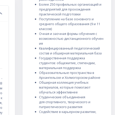
Более 250 профильных организаций и
предприятий для прохождения
практической подготовки
Поступление
на базе основного и
среднего общего образования (9 и 11
классов)
Очная и заочная формы обучения
с
возможностью
дистанционного
обучен
ия
Квалифицированный педагогический
состав и обширная материальная база
Государственная поддержка
студентов:
общежитие, стипендии,
материальная поддержка
Образовательные пространства
в
Архангельске и Холмогорском районе
-
Обширная коллекция учебных
 В
материалов, которые помогают
ом
обучаться эффективнее
го
Студенческие объединения
 к
для
спортивного, творческого и
я,
патриотического развития
то
Содействие в карьерном развитии,
му