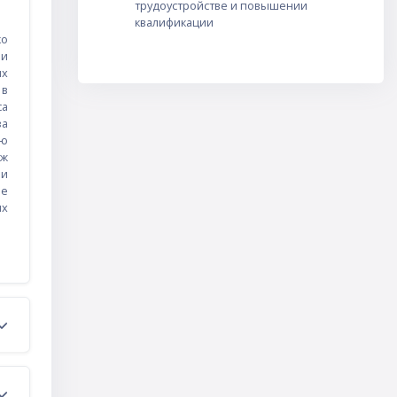
трудоустройстве и повышении
квалификации
ко
 и
ых
 в
са
за
ую
дж
 и
ое
ях