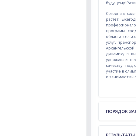
будущему! Разв
Сегодня в колл
растет. Ежего
профессионало
программ сре
области сельск
услуг, транспо
Архангельской
динамику в вы
удерживает нео
качеству под
участие в олим
и занимают выс
ПОРЯДОК ЗА
РЕЗУЛЬТАТЫ