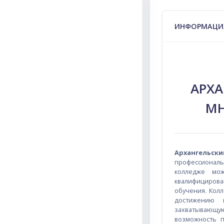
Тематическ
ИНФОРМАЦИ
АРХ
М
Архангельс
профессиональн
колледже мож
квалифициров
обучения. Колл
достижению 
захватывающую
возможность п