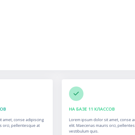
 Dreams
СОВ
НА БАЗЕ 11 КЛАССОВ
t amet, conse adipiscing
Lorem ipsum dolor sit amet, conse a
s orci, pellentesque at
elit. Maecenas mauris orci, pellente
vestibulum quis.