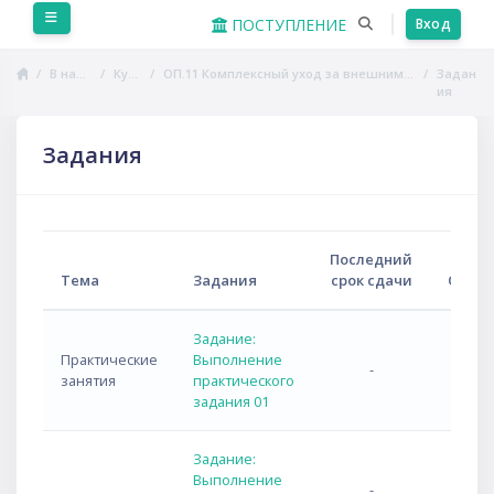
Перейти к основному содержанию
Боковая панель
ПОСТУПЛЕНИЕ
Вход
В начало
Курсы
ОП.11 Комплексный уход за внешним видом собак
Задан
ия
Задания
Последний
Тема
Задания
срок сдачи
Ответ
Задание:
Практические
Выполнение
-
занятия
практического
задания 01
Задание:
Выполнение
-