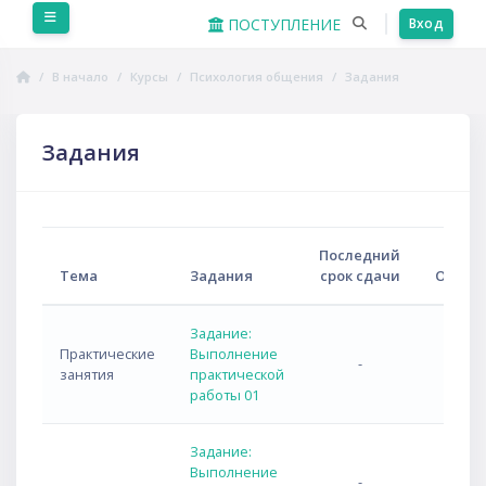
Перейти к основному содержанию
Боковая панель
ПОСТУПЛЕНИЕ
Вход
В начало
Курсы
Психология общения
Задания
Задания
Последний
Тема
Задания
срок сдачи
Ответ
Задание:
Практические
Выполнение
-
занятия
практической
работы 01
Задание:
Выполнение
-