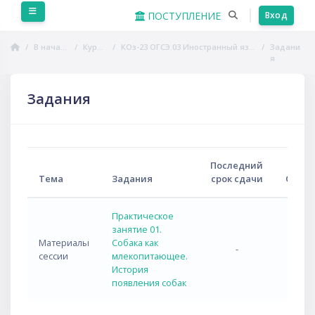
Перейти к основному содержанию
Боковая панель
ПОСТУПЛЕНИЕ
Вход
В начало
Курсы
КОз-23 ОГСЭ.03 Иностранный язык
Задани
я
Задания
Последний
Тема
Задания
срок сдачи
Ответ
Практическое
занятие 01.
Материалы
Собака как
-
сессии
млекопитающее.
История
появления собак