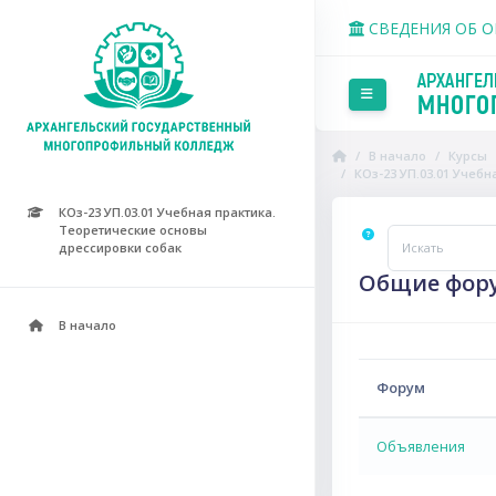
Перейти к основному со
СВЕДЕНИЯ ОБ 
Боковая панель
В начало
Курсы
КОз-23 УП.03.01 Учеб
КОз-23 УП.03.01 Учебная практика.
Теоретические основы
дрессировки собак
Искать
Общие фор
В начало
Форум
Объявления