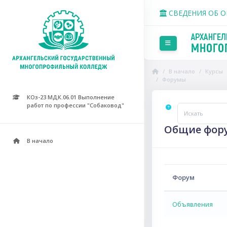
Перейти к основному со
СВЕДЕНИЯ ОБ 
Боковая панель
В начало
Курсы
Форумы
КОз-23 МДК.06.01 Выполнение
работ по профессии "Собаковод"
Искать
Общие фор
В начало
Форум
Объявления