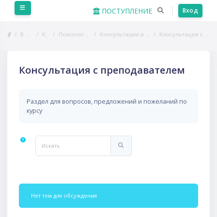
Перейти к основному содержанию
Боковая панель
ПОСТУПЛЕНИЕ
Вход
В начало
Курсы
Психология общения
Консультации и взаимодействие
Консультация с преподавателем
Консультация с преподавателем
Раздел для вопросов, предложений и пожеланий по
курсу
Искать
Искать
Нет тем для обсуждения