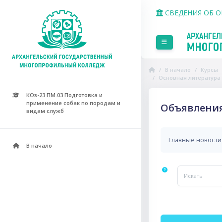
Перейти к основному со
СВЕДЕНИЯ ОБ 
Боковая панель
В начало
Курсы
Основная литература
КОз-23 ПМ.03 Подготовка и
применение собак по породам и
Объявлени
видам служб
Главные новости
В начало
Искать