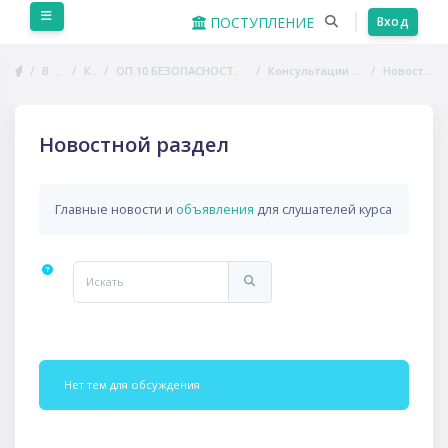
Перейти к основному содержанию
Боковая панель
ПОСТУПЛЕНИЕ
Вход
В начало
Курсы
ОП.10 БЕЗОПАСНОСТЬ ЖИЗНЕДЕЯТЕЛЬНОСТИ
Консультации и взаимодействие
Новостной раздел
Новостной раздел
Главные новости и
объявления
для слушателей курса
Искать
Искать
Нет тем для обсуждения