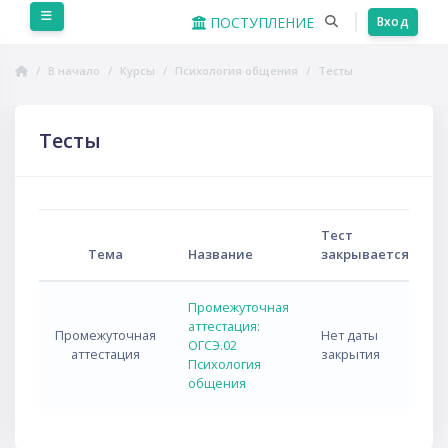
Перейти к основному содержанию
Боковая панель
ПОСТУПЛЕНИЕ
Вход
В начало
Курсы
Психология общения
Тесты
Тесты
Тест
Тема
Название
закрывается
Промежуточная
аттестация:
Промежуточная
Нет даты
ОГСЭ.02
аттестация
закрытия
Психология
общения