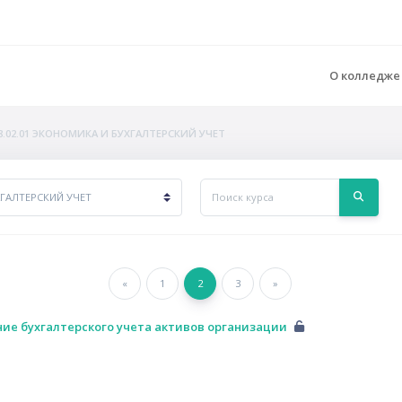
О колледж
8.02.01 ЭКОНОМИКА И БУХГАЛТЕРСКИЙ УЧЕТ
Поиск курса
Поиск к
Предыдущая страница
«
Страница 1
1
Страница 2
2
Страница 3
Следующая страница
3
»
ие бухгалтерского учета активов организации