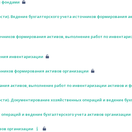
и фондами
сти). Ведение бухгалтерского учета источников формирования а
сточников формирования активов, выполнение работ по инвентар
ления инвентаризации
точников формирования активов организации
вания активов, выполнение работ по инвентаризации активов и 
ости). Документирование хозяйственных операций и ведение бух
 операций и ведение бухгалтерского учета активов организации
ивов организации