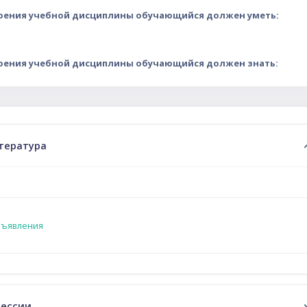
воения учебной дисциплины обучающийся должен уметь:
воения учебной дисциплины обучающийся должен знать:
ий план
тература
Форум
ъявления
сессии