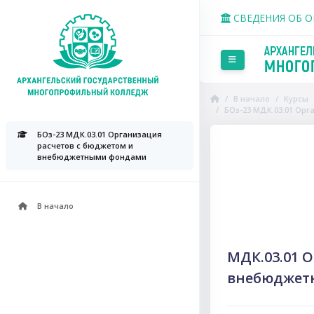
Перейти к основному со
СВЕДЕНИЯ ОБ 
Боковая панель
В начало
Курсы
БОз-23 МДК.03.01 Ор
Пропустить Course Intr
БОз-23 МДК.03.01 Организация
расчетов с бюджетом и
внебюджетными фондами
В начало
МДК.03.01 
внебюджет