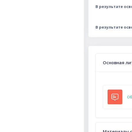
В результате ос
В результате ос
Тематическ
Основная ли
Об
Материалы 