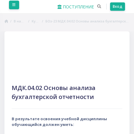
Перейти к основному содержанию
Боковая панель
ПОСТУПЛЕНИЕ
Вход
В начало
Курсы
БОз-23 МДК.04.02 Основы анализа бухгалтерской отчетности
Пропустить Course Intro
МДК.04.02 Основы анализа
бухгалтерской отчетности
В результате освоения учебной дисциплины
обучающийся должен уметь: