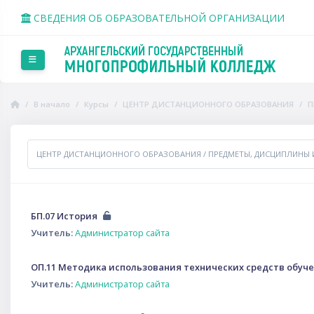
Перейти к основному содержанию
СВЕДЕНИЯ ОБ ОБРАЗОВАТЕЛЬНОЙ ОРГАНИЗАЦИИ
Боковая панель
В начало
Курсы
ЦЕНТР ДИСТАНЦИОННОГО ОБРАЗОВАНИЯ
П
тегории курсов
БП.07 История
Учитель:
Администратор сайта
ОП.11 Методика использования технических средств обуче
Учитель:
Администратор сайта