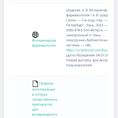
Шадская, А. В. Ветеринарная
фармакология / А. В. Шадская, Н.
Сахно. — 3-е изд, стер. — Санкт
Петербург : Лань, 2023. — 224 с
ISBN 978-5-507-46142-4. — Текст 
электронный // Лань :
электронно-библиотечная
Ветеринарная
система. — URL:
фармакология
https://e.lanbook.com/book/298
(дата обращения: 04.07.2023). 
Режим доступа: для авториз.
пользователей.
Правила
изготовления
и отпуска
лекарственных
препаратов
для
ветеринарного