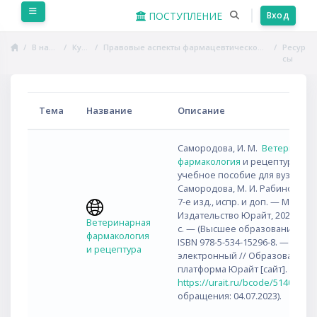
Перейти к основному содержанию
Боковая панель
ПОСТУПЛЕНИЕ
Вход
В начало
Курсы
Правовые аспекты фармацевтической деятельности
Ресур
сы
Тема
Название
Описание
Самородова, И. М.
Ветеринарн
фармакология
и рецептура :
учебное пособие для вузов / И.
Самородова, М. И. Рабинович.
7-е изд., испр. и доп. — Москва 
Издательство Юрайт, 2023. — 2
Ветеринарная
с. — (Высшее образование). —
фармакология
ISBN 978-5-534-15296-8. — Текст 
и рецептура
электронный // Образователь
платформа Юрайт [сайт]. — URL
https://urait.ru/bcode/514009
(д
обращения: 04.07.2023).