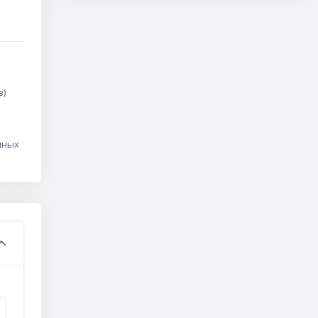
в)
нных