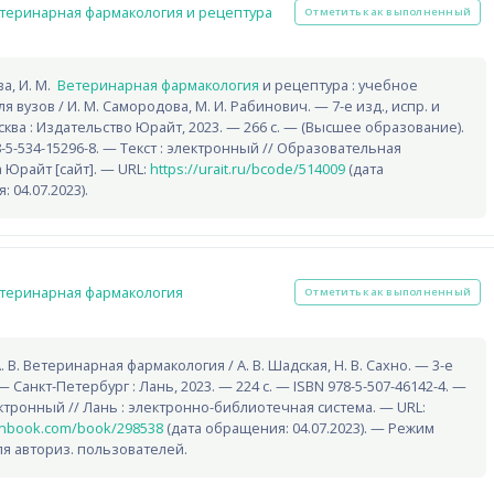
Гиперссылка
теринарная фармакология и рецептура
Отметить как выполненный
а, И. М.
Ветеринарная фармакология
и рецептура : учебное
я вузов / И. М. Самородова, М. И. Рабинович. — 7-е изд., испр. и
ква : Издательство Юрайт, 2023. — 266 с. — (Высшее образование).
-5-534-15296-8. — Текст : электронный // Образовательная
 Юрайт [сайт]. — URL:
https://urait.ru/bcode/514009
(дата
 04.07.2023).
Гиперссылка
теринарная фармакология
Отметить как выполненный
. В. Ветеринарная фармакология / А. В. Шадская, Н. В. Сахно. — 3-е
 — Санкт-Петербург : Лань, 2023. — 224 с. — ISBN 978-5-507-46142-4. —
ектронный // Лань : электронно-библиотечная система. — URL:
lanbook.com/book/298538
(дата обращения: 04.07.2023). — Режим
ля авториз. пользователей.