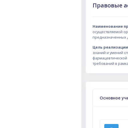
Правовые а
Наименование п
осуществляемой ор
предназначенных д
Цель реализаци
знаний и умений с
фармацевтической 
требований в рамк
Тематическ
Основное уч