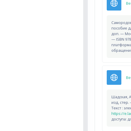
Ве
Самородов
пособие дл
доп. — Мос
— ISBN 978
платформа
обращения:
Ве
Шадская, А
изд, стер.
Текст : эл
https://e.
доступа: д