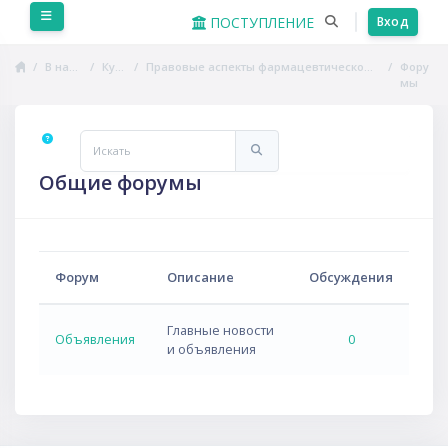
Перейти к основному содержанию
Боковая панель
ПОСТУПЛЕНИЕ
Вход
В начало
Курсы
Правовые аспекты фармацевтической деятельности
Фору
мы
Искать
Искать
Общие форумы
Форум
Описание
Обсуждения
Главные новости
Объявления
0
и объявления