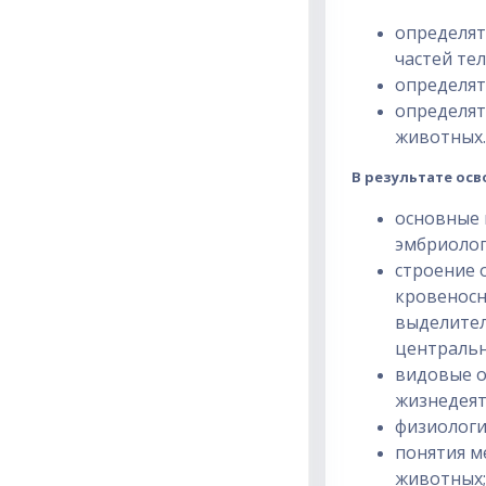
определят
частей те
определят
определят
животных.
В результате ос
основные 
эмбриолог
строение 
кровеносн
выделител
центральн
видовые о
жизнедеят
физиологи
понятия м
животных;