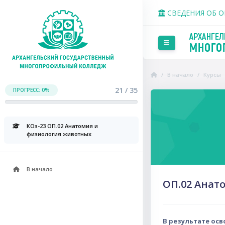
Перейти к основному со
СВЕДЕНИЯ ОБ 
Боковая панель
В начало
Курсы
21 / 35
ПРОГРЕСС: 0%
Пропустить Course Intr
КОз-23 ОП.02 Анатомия и
физиология животных
В начало
ОП.02 Анат
В результате ос