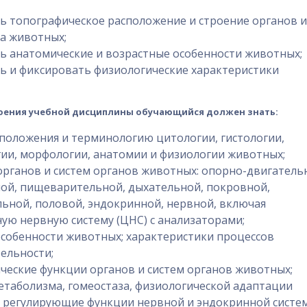
ь топографическое расположение и строение органов и
ла животных;
ь анатомические и возрастные особенности животных;
ь и фиксировать физиологические характеристики
воения учебной дисциплины обучающийся должен знать:
положения и терминологию цитологии, гистологии,
ии, морфологии, анатомии и физиологии животных;
органов и систем органов животных: опорно-двигатель
ой, пищеварительной, дыхательной, покровной,
ьной, половой, эндокринной, нервной, включая
ую нервную систему (ЦНС) с анализаторами;
собенности животных; характеристики процессов
ельности;
ческие функции органов и систем органов животных;
етаболизма, гомеостаза, физиологической адаптации
 регулирующие функции нервной и эндокринной систе