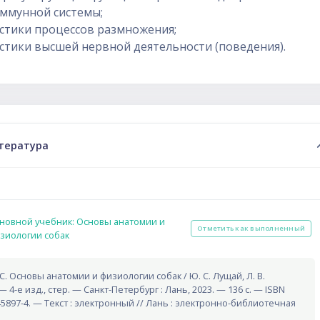
ммунной системы;
стики процессов размножения;
стики высшей нервной деятельности (поведения).
ий план
тература
новной учебник: Основы анатомии и
Отметить как выполненный
Гиперссылка
зиологии собак
С. Основы анатомии и физиологии собак / Ю. С. Лущай, Л. В.
— 4-е изд., стер. — Санкт-Петербург : Лань, 2023. — 136 с. — ISBN
45897-4. — Текст : электронный // Лань : электронно-библиотечная