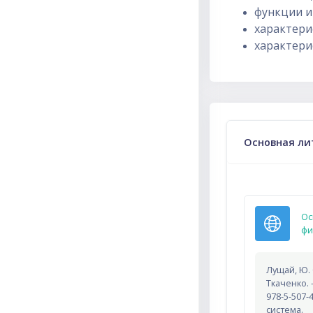
функции и
характери
характери
Тематическ
Основная ли
Ос
фи
Лущай, Ю. 
Ткаченко. 
978-5-507-
система.