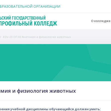
держанию
ОБРАЗОВАТЕЛЬНОЙ ОРГАНИЗАЦИИ
О колледж
КОз-23 ОП.02 Анатомия и физиология животных
o
омия и физиология животных
воения учебной дисциплины обучающийся должен уметь: