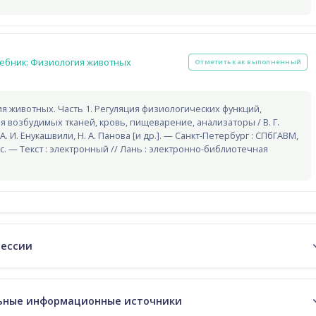
Гиперссылка
ебник: Физиология животных
Отметить как выполненный
я животных. Часть 1. Регуляция физиологических функций,
я возбудимых тканей, кровь, пищеварение, анализаторы / В. Г.
А. И. Енукашвили, Н. А. Панова [и др.]. — Санкт-Петербург : СПбГАВМ,
 с. — Текст : электронный // Лань : электронно-библиотечная
сессии
ьные информационные источники