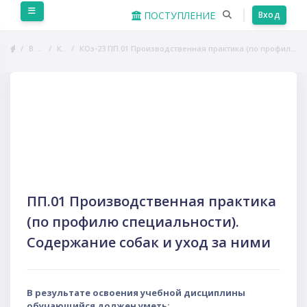
Перейти к основному содержанию
Боковая панель
ПОСТУПЛЕНИЕ
Вход
В начало
Курсы
КОз-23 ПП.01 Производственная практика (по профилю специальности). Содержание собак и уход за ними
Пропустить Course Intro
ПП.01 Производственная практика
(по профилю специальности).
Содержание собак и уход за ними
В результате освоения учебной дисциплины
обучающийся должен уметь: