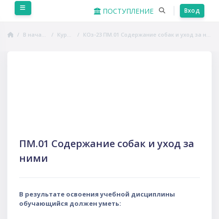
Перейти к основному содержанию
Боковая панель
ПОСТУПЛЕНИЕ
Вход
В начало
Курсы
КОз-23 ПМ.01 Содержание собак и уход за ними
Пропустить Course Intro
ПМ.01 Содержание собак и уход за
ними
В результате освоения учебной дисциплины
обучающийся должен уметь: