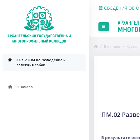
Перейти к основному со
СВЕДЕНИЯ ОБ 
Боковая панель
В начало
Курсы
Пропустить Course Intr
КОз-23 ПМ.02 Разведение и
селекция собак
В начало
ПМ.02 Разве
В результате ос