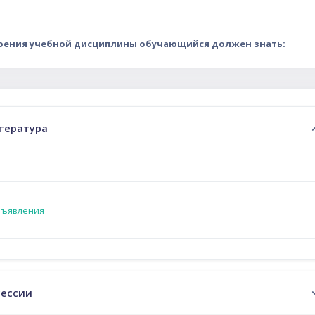
воения учебной дисциплины обучающийся должен знать:
ий план
тература
Форум
ъявления
сессии