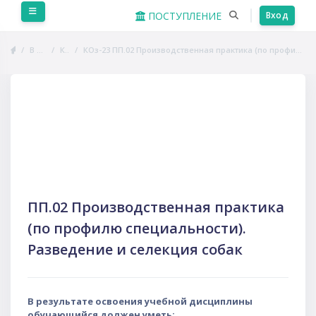
Перейти к основному содержанию
Боковая панель
ПОСТУПЛЕНИЕ
Вход
В начало
Курсы
КОз-23 ПП.02 Производственная практика (по профилю специальности). Разведение и селекция собак
Пропустить Course Intro
ПП.02 Производственная практика
(по профилю специальности).
Разведение и селекция собак
В результате освоения учебной дисциплины
обучающийся должен уметь: