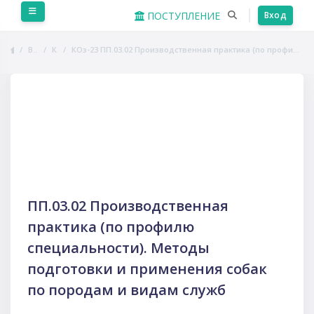
Перейти к основному содержанию
Боковая панель
ПОСТУПЛЕНИЕ
Вход
В начало
Курсы
КОз-23 ПП.03.02 Производственная практика (по профилю специальности). Методы подготовки и применения собак по породам и видам служб
Пропустить Course Intro
ПП.03.02 Производственная
практика (по профилю
специальности). Методы
подготовки и применения собак
по породам и видам служб