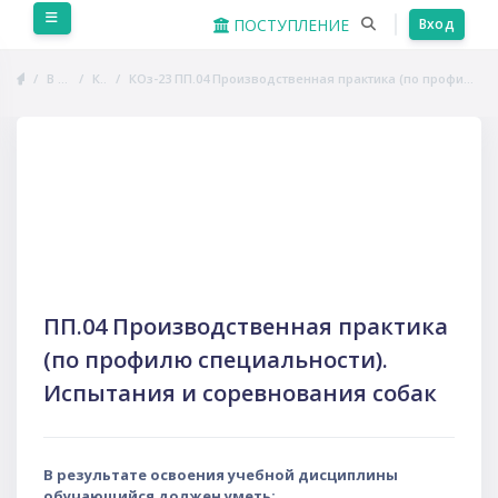
Перейти к основному содержанию
Боковая панель
ПОСТУПЛЕНИЕ
Вход
В начало
Курсы
КОз-23 ПП.04 Производственная практика (по профилю специальности). Испытания и соревнования собак
Пропустить Course Intro
ПП.04 Производственная практика
(по профилю специальности).
Испытания и соревнования собак
В результате освоения учебной дисциплины
обучающийся должен уметь: