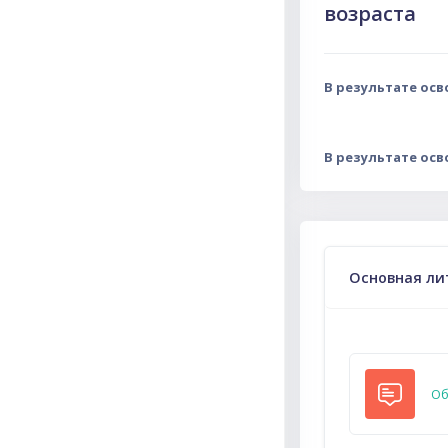
возраста
В результате ос
В результате ос
Тематическ
Основная ли
Об