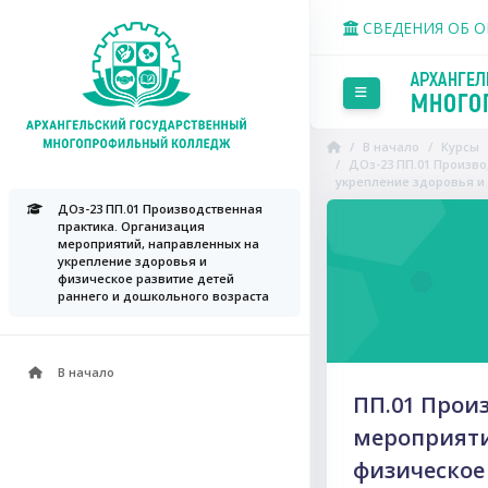
Перейти к основному со
СВЕДЕНИЯ ОБ 
Боковая панель
В начало
Курсы
ДОз-23 ПП.01 Произв
укрепление здоровья и
Пропустить Course Intr
ДОз-23 ПП.01 Производственная
практика. Организация
мероприятий, направленных на
укрепление здоровья и
физическое развитие детей
раннего и дошкольного возраста
В начало
ПП.01 Прои
мероприяти
физическое