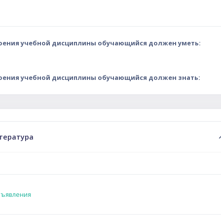
воения учебной дисциплины обучающийся должен уметь:
воения учебной дисциплины обучающийся должен знать:
ий план
тература
Форум
ъявления