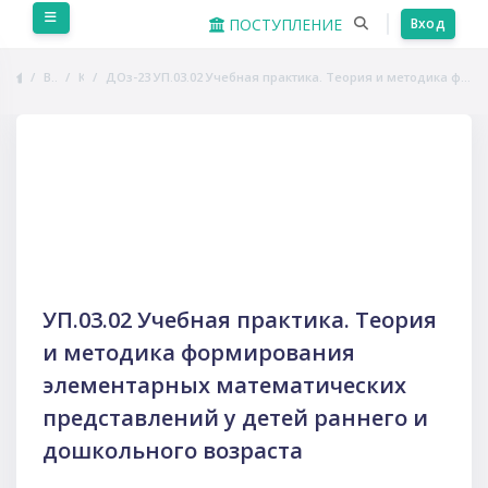
Перейти к основному содержанию
Боковая панель
ПОСТУПЛЕНИЕ
Вход
В начало
Курсы
ДОз-23 УП.03.02 Учебная практика. Теория и методика формирования элементарных математических представлений у детей раннего и дошкольного возраста
Пропустить Course Intro
УП.03.02 Учебная практика. Теория
и методика формирования
элементарных математических
представлений у детей раннего и
дошкольного возраста