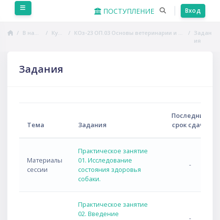
Перейти к основному содержанию
Боковая панель
ПОСТУПЛЕНИЕ
Вход
В начало
Курсы
КОз-23 ОП.03 Основы ветеринарии и зоогигиены
Задан
ия
Задания
Последний
Тема
Задания
срок сдачи
Практическое занятие
Материалы
01. Исследование
-
сессии
состояния здоровья
собаки.
Практическое занятие
02. Введение
-