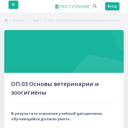
Перейти к основному содержанию
Боковая панель
ПОСТУПЛЕНИЕ
Вход
В начало
Курсы
КОз-23 ОП.03 Основы ветеринарии и зоогигиены
Пропустить Course Intro
ОП.03 Основы ветеринарии и
зоогигиены
В результате освоения учебной дисциплины
обучающийся должен уметь: