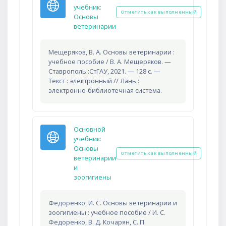
учебник:
Отметить как выполненный
Основы
Гиперссылка
ветеринарии
Мещеряков, В. А. Основы ветеринарии :
учебное пособие / В. А. Мещеряков. —
Ставрополь :СтГАУ, 2021. — 128 с. —
Текст : электронный // Лань :
электронно-библиотечная система.
Основной
учебник:
Основы
Отметить как выполненный
ветеринарии
и
Гиперссылка
зоогигиены
Федоренко, И. С. Основы ветеринарии и
зоогигиены : учебное пособие / И. С.
Федоренко, В. Д. Кочарян, С. П.