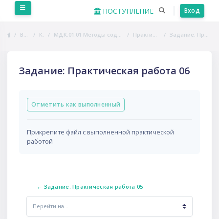
Перейти к основному содержанию
Боковая панель
ПОСТУПЛЕНИЕ
Вход
В начало
Курсы
МДК.01.01 Методы содержания собак и ухода за ними
Практические занятия
Задание: Практическая работа 06
Задание: Практическая работа 06
Требуемые условия завершения
Отметить как выполненный
Прикрепите файл с выполненной практической
работой
← Задание: Практическая работа 05
Перейти на...