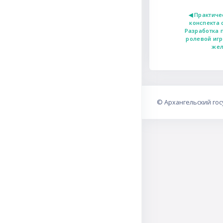
◀︎ Практиче
конспекта 
Разработка 
ролевой игр
жел
©
Архангельский го