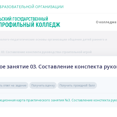
держанию
ОБРАЗОВАТЕЛЬНОЙ ОРГАНИЗАЦИИ
О колледж
ихолого-педагогические основы организации общения детей раннего и
 03. Составление конспекта руководства строительной игрой
ое занятие 03. Составление конспекта рук
вия завершения
ть ответ на задание
Получить оценку
Получить проходной балл
укционная карта практического занятия №3. Составление конспекта ру