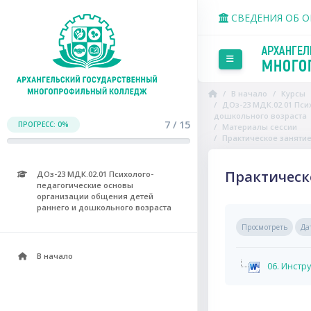
Перейти к основному со
СВЕДЕНИЯ ОБ 
Боковая панель
В начало
Курсы
ДОз-23 МДК.02.01 Пс
дошкольного возраста
7 / 15
ПРОГРЕСС: 0%
Материалы сессии
Практическое занятие
Практическ
ДОз-23 МДК.02.01 Психолого-
педагогические основы
организации общения детей
раннего и дошкольного возраста
Требуемые усло
Просмотреть
Да
В начало
06. Инстр