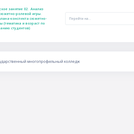
ское занятие 02.  Анализ 
сюжетно-ролевой игры.  
Перейти на...
плана-конспекта сюжетно-
ы (тематика и возраст по 
анию студентов)
сударственный многопрофильный колледж