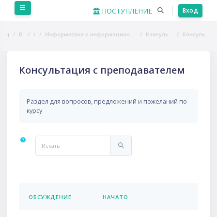
Перейти к основному содержанию
Боковая панель
ПОСТУПЛЕНИЕ
Вход
В начало
Курсы
Информатика и информационно-коммуникационные технологии в профессиональной деятельности
Консультации и взаимодействие
Консультация с преподавателем
Консультация с преподавателем
Раздел для вопросов, предложений и пожеланий по
курсу
Искать
Искать
ПОСЛ
ОБСУЖДЕНИЕ
НАЧАТО
СТАТУС