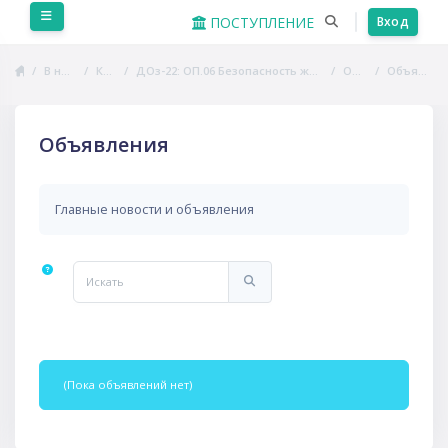
Перейти к основному содержанию
Боковая панель
ПОСТУПЛЕНИЕ
Вход
В начало
Курсы
ДОз-22: ОП.06 Безопасность жизнедеятельности
Общее
Объявления
Объявления
Главные новости и объявления
Искать
Искать
(Пока объявлений нет)