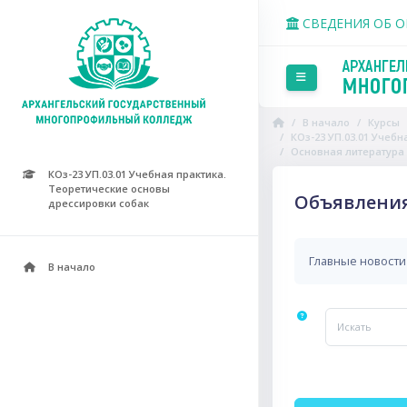
Перейти к основному со
СВЕДЕНИЯ ОБ 
Боковая панель
В начало
Курсы
КОз-23 УП.03.01 Учеб
Основная литература
КОз-23 УП.03.01 Учебная практика.
Теоретические основы
Объявлени
дрессировки собак
Главные новости
В начало
Искать