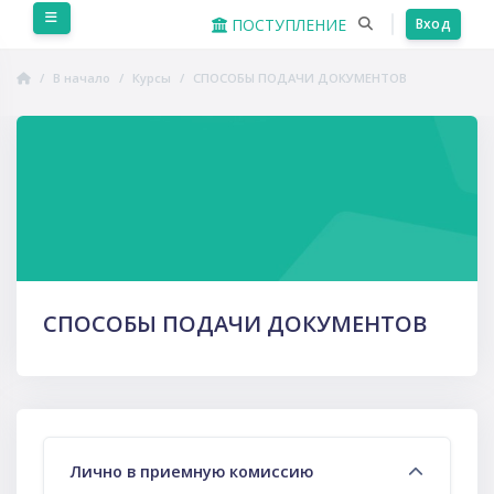
Перейти к основному содержанию
Боковая панель
ПОСТУПЛЕНИЕ
Вход
В начало
Курсы
СПОСОБЫ ПОДАЧИ ДОКУМЕНТОВ
Пропустить Course Intro
СПОСОБЫ ПОДАЧИ ДОКУМЕНТОВ
Тематический план
Лично в приемную комиссию