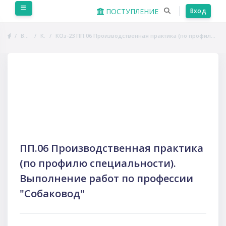
Перейти к основному содержанию
Боковая панель
ПОСТУПЛЕНИЕ
Вход
В начало
Курсы
КОз-23 ПП.06 Производственная практика (по профилю специальности). Выполнение работ по профессии "Собаковод"
Пропустить Course Intro
ПП.06 Производственная практика
(по профилю специальности).
Выполнение работ по профессии
"Собаковод"