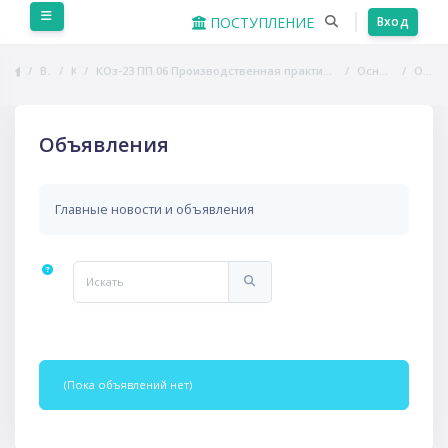
Перейти к основному содержанию
Боковая панель
ПОСТУПЛЕНИЕ
Вход
В начало
Курсы
КОз-23 ПП.06 Производственная практика (по профилю специальности). Выполнение работ по профессии "Собаковод"
Основная литература
Объявления
Объявления
Главные новости и объявления
Искать
Искать
(Пока объявлений нет)