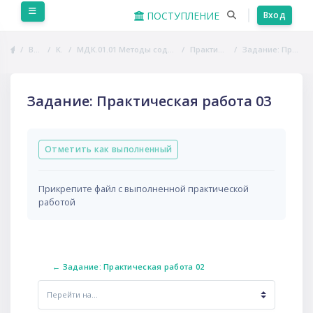
Перейти к основному содержанию
Боковая панель
ПОСТУПЛЕНИЕ
Вход
В начало
Курсы
МДК.01.01 Методы содержания собак и ухода за ними
Практические занятия
Задание: Практическая работа 03
Задание: Практическая работа 03
Требуемые условия завершения
Отметить как выполненный
Прикрепите файл с выполненной практической
работой
← Задание: Практическая работа 02
Перейти на...