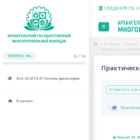
Перейти к основному со
СВЕДЕНИЯ ОБ 
Боковая панель
В начало
Курсы
Практическое занятие
6 / 14
ПРОГРЕСС: 0%
Практическ
КОз-23 ОГСЭ.01 Основы философии
Требуемые усло
Отметить как 
В начало
Практичес
◀︎ Лекция 02. 