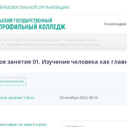
держанию
ОБРАЗОВАТЕЛЬНОЙ ОРГАНИЗАЦИИ
О колледж
КОз-23 ОГСЭ.01 Основы философии
Материалы сессии
 01. Изучение человека как главной философской проблемы
ое занятие 01. Изучение человека как гл
вия завершения
выполненный
кое занятие 1.docx
20 октября 2023, 00:10
Философия, ее смысл и роль 
Перейти на...