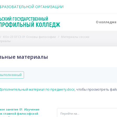
держанию
ОБРАЗОВАТЕЛЬНОЙ ОРГАНИЗАЦИИ
О колледж
КОз-23 ОГСЭ.01 Основы философии
Материалы сессии
ериалы
льные материалы
вия завершения
выполненный
Дополнительный материал по предмету.docx
, чтобы просмотреть фай
кое занятие 01. Изучение 
Перейти на...
ак главной философской 