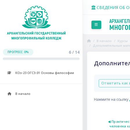
Перейти к основному со
СВЕДЕНИЯ ОБ 
Боковая панель
В начало
Курсы
Дополнительные мат
6 / 14
ПРОГРЕСС: 0%
Дополните
КОз-23 ОГСЭ.01 Основы философии
Требуемые усло
Отметить как 
В начало
Нажмите на ссылку
◀︎ Практичес
человека к