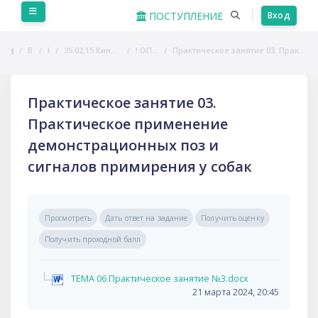
Перейти к основному содержанию
Боковая панель
ПОСТУПЛЕНИЕ
Вход
В начало
Курсы
35.02.15 Кинология. Образовательная программа
! ОП.01 Биология собак
Практическое занятие 03. Практическое применение демонстрационных поз и сигналов примирения у собак
Практическое занятие 03.
Практическое применение
демонстрационных поз и
сигналов примирения у собак
Требуемые условия завершения
Просмотреть
Дать ответ на задание
Получить оценку
Получить проходной балл
ТЕМА 06 Практическое занятие №3.docx
21 марта 2024, 20:45