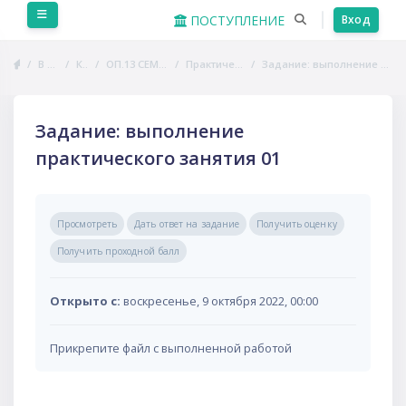
Перейти к основному содержанию
Боковая панель
ПОСТУПЛЕНИЕ
Вход
В начало
Курсы
ОП.13 СЕМЕЙНОЕ ПРАВО
Практические занятия
Задание: выполнение практического занятия 01
Задание: выполнение
практического занятия 01
Требуемые условия завершения
Просмотреть
Дать ответ на задание
Получить оценку
Получить проходной балл
Открыто с:
воскресенье, 9 октября 2022, 00:00
Прикрепите файл с выполненной работой